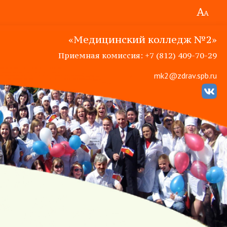
«Медицинский колледж №2»
Приемная комиссия: +7 (812) 409-70-29
mk2@zdrav.spb.ru