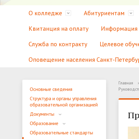
О колледже
Абитуриентам
Квитанция на оплату
Информация 
Служба по контракту
Целевое обуч
Оповещение населения Санкт-Петербу
Сведения об образовательной
Курсы для абитуриентов
Наши правила
Для лиц с медицинским
Аккреди
Наши сп
Учебный
Для лиц
Главная
›
Основные сведения
Руководст
организации
образованием
образов
Приемная комиссия
Психологическая служба
Ваканси
Платные
Спортив
Структура и органы управления
образовательной организацией
Охрана труда
Питание
Общая 
Волонте
Пр
Документы
Мы в СМИ
Информационные системы для
Профсою
Электро
Образование
обучающихся
ресурсы
Международное сотрудничество
Сотрудн
Образовательные стандарты