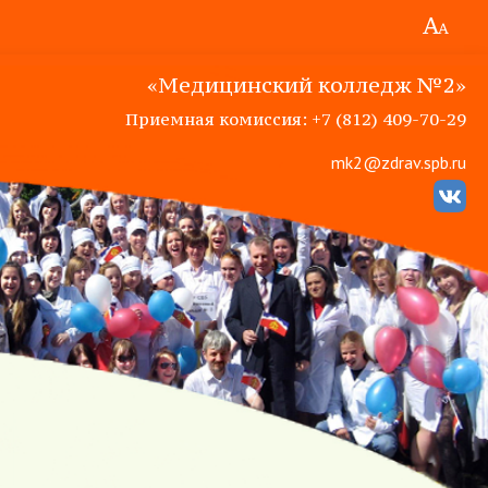
«Медицинский колледж №2»
Приемная комиссия: +7 (812) 409-70-29
mk2@zdrav.spb.ru