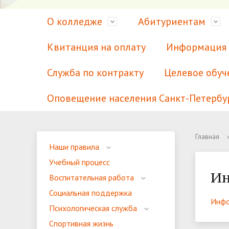
О колледже
Абитуриентам
Квитанция на оплату
Информация 
Служба по контракту
Целевое обуч
Оповещение населения Санкт-Петербу
Сведения об образовательной
Курсы для абитуриентов
Наши правила
Для лиц с медицинским
Аккреди
Наши сп
Учебный
Для лиц
Главная
›
Наши правила
организации
образованием
образов
Приемная комиссия
Психологическая служба
Ваканси
Платные
Спортив
Учебный процесс
Ин
Охрана труда
Питание
Общая 
Волонте
Воспитательная работа
Социальная поддержка
Мы в СМИ
Информационные системы для
Профсою
Электро
Инфо
Психологическая служба
обучающихся
ресурсы
Международное сотрудничество
Сотрудн
Спортивная жизнь