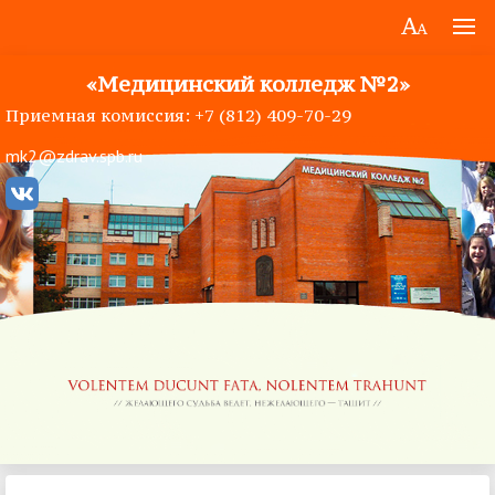
«Медицинский колледж №2»
Приемная комиссия: +7 (812) 409-70-29
mk2@zdrav.spb.ru