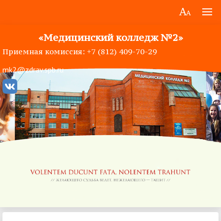
«Медицинский колледж №2»
Приемная комиссия: +7 (812) 409-70-29
mk2@zdrav.spb.ru