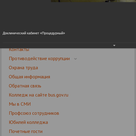
Сведения об образовательной организации
Аккредитация
Фотогалерея
Видеогалерея
Доклинический кабинет «Процедурный»
Вакансии
Контакты
Противодействие коррупции
Охрана труда
Общая информация
Обратная связь
Колледж на сайте bus.gov.ru
Мы в СМИ
Профсоюз сотрудников
Юбилей колледжа
Почетные гости