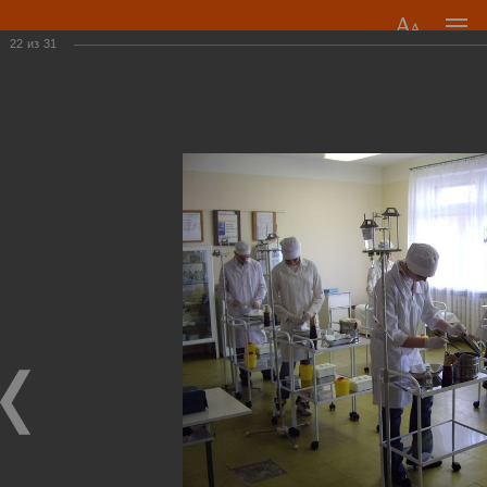
22
из
31
«Медицинский колледж №2»
Приемная комиссия: +7 (812) 409-70-29
mk2@zdrav.spb.ru